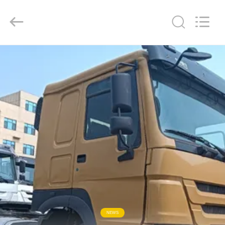
ZHENGZHOU
COOPER
INDUSTRY
CO.,
LTD..
All
Rights
Reserved.
HAUS
PRODUKTE
ÜBER
UNS
FABRIK-
AUSFLUG
QUALITÄTSKONTROLLE
NEWS