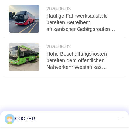
unterstützen einen stabilen
2026-06-03
Flottenbetrieb
Häufige Fahrwerksausfälle
bereiten Betreibern
afrikanischer Gebirgsrouten
Probleme, dreiachsiger Yutong-
Bus mit Luftfederung stabilisiert
2026-06-02
Regio
Hohe Beschaffungskosten
bereiten dem öffentlichen
Nahverkehr Westafrikas
Probleme, gebrauchte Yutong-
CNG-Hybridbusse bedienen
den städtischen Nahverkehr in
Nigeria
COOPER