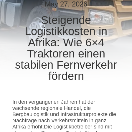
May 27, 2026
TRETEN
Steigende
SIE
Logistikkosten in
MIT
UNS
Afrika: Wie 6×4
IN
Traktoren einen
VERBINDUNG
stabilen Fernverkehr
fördern
FORDERN
SIE EIN
ZITAT
In den vergangenen Jahren hat der
wachsende regionale Handel, die
Bergbaulogistik und Infrastrukturprojekte die
SITEMAP
Nachfrage nach Verkehrsmitteln in ganz
Afrika erhöht.Die Logistikbetreiber sind mit