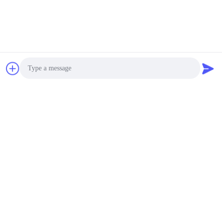
Photo
Video Call
Audio Call