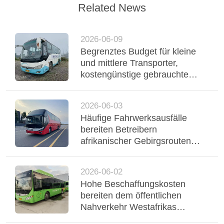
Related News
2026-06-09
Begrenztes Budget für kleine
und mittlere Transporter,
kostengünstige gebrauchte
Yutong-Reisebusse
unterstützen einen stabilen
2026-06-03
Flottenbetrieb
Häufige Fahrwerksausfälle
bereiten Betreibern
afrikanischer Gebirgsrouten
Probleme, dreiachsiger Yutong-
Bus mit Luftfederung stabilisiert
2026-06-02
Regio
Hohe Beschaffungskosten
bereiten dem öffentlichen
Nahverkehr Westafrikas
Probleme, gebrauchte Yutong-