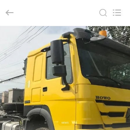
ZHENGZHOU
COOPER
INDUSTRY
CO.,
LTD..
All
Rights
Reserved.
HAUS
PRODUKTE
ÜBER
UNS
FABRIK-
AUSFLUG
QUALITÄTSKONTROLLE
NEWS