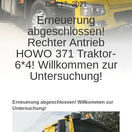
Dec 17, 2021
TRETEN
Erneuerung
SIE
abgeschlossen!
MIT
UNS
Rechter Antrieb
IN
HOWO 371 Traktor-
VERBINDUNG
6*4! Willkommen zur
Untersuchung!
FORDERN
SIE EIN
ZITAT
Erneuerung abgeschlossen! Willkommen zur
Untersuchung!
SITEMAP