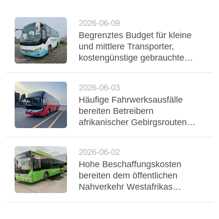
2026-06-09
Begrenztes Budget für kleine
und mittlere Transporter,
kostengünstige gebrauchte
Yutong-Reisebusse
unterstützen einen stabilen
2026-06-03
Flottenbetrieb
Häufige Fahrwerksausfälle
bereiten Betreibern
afrikanischer Gebirgsrouten
Probleme, dreiachsiger Yutong-
Bus mit Luftfederung stabilisiert
2026-06-02
Regio
Hohe Beschaffungskosten
bereiten dem öffentlichen
Nahverkehr Westafrikas
Probleme, gebrauchte Yutong-
CNG-Hybridbusse bedienen