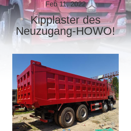
Feb 11, 2022
TRETEN
Kipplaster des
SIE
Neuzugang-HOWO!
MIT
UNS
IN
VERBINDUNG
FORDERN
SIE EIN
ZITAT
SITEMAP