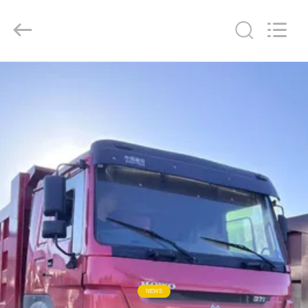
ZHENGZHOU
COOPER
INDUSTRY
CO.,
LTD..
All
Rights
Reserved.
HAUS
PRODUKTE
ÜBER
UNS
FABRIK-
AUSFLUG
QUALITÄTSKONTROLLE
NEWS