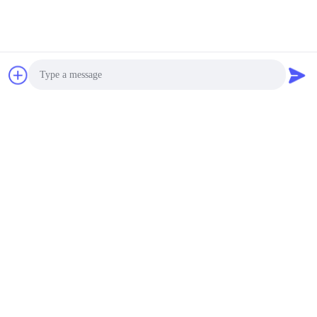
Photo
Video Call
Audio Call