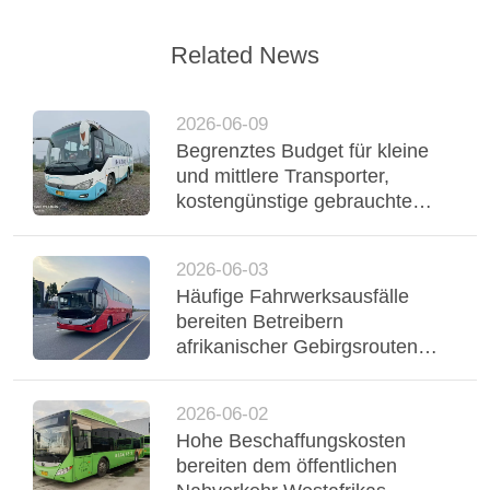
Related News
2026-06-09
Begrenztes Budget für kleine
und mittlere Transporter,
kostengünstige gebrauchte
Yutong-Reisebusse
unterstützen einen stabilen
2026-06-03
Flottenbetrieb
Häufige Fahrwerksausfälle
bereiten Betreibern
afrikanischer Gebirgsrouten
Probleme, dreiachsiger Yutong-
Bus mit Luftfederung stabilisiert
2026-06-02
Regio
Hohe Beschaffungskosten
bereiten dem öffentlichen