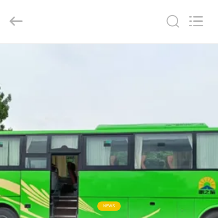
ZHENGZHOU
COOPER
INDUSTRY
CO.,
LTD..
All
Rights
Reserved.
HAUS
PRODUKTE
ÜBER
UNS
FABRIK-
AUSFLUG
QUALITÄTSKONTROLLE
NEWS