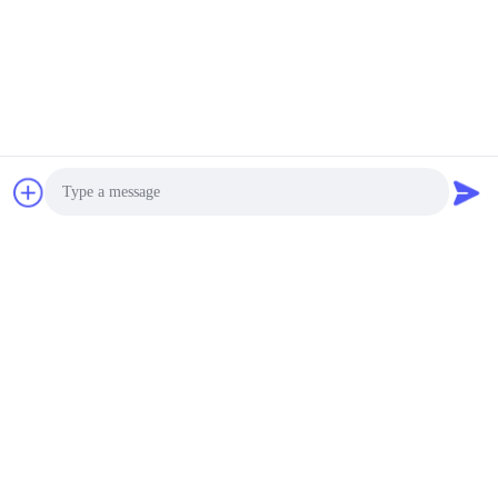
Photo
Video Call
Audio Call