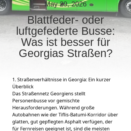
May 29, 2026
TRETEN
Blattfeder- oder
SIE
luftgefederte Busse:
MIT
UNS
Was ist besser für
IN
Georgias Straßen?
VERBINDUNG
FORDERN
1. Straßenverhältnisse in Georgia: Ein kurzer
SIE EIN
Überblick
Das Straßennetz Georgiens stellt
ZITAT
Personenbusse vor gemischte
Herausforderungen. Während große
SITEMAP
Autobahnen wie der Tiflis-Batumi-Korridor über
glatten, gut gepflegten Asphalt verfügen, der
für Fernreisen geeignet ist, sind die meisten