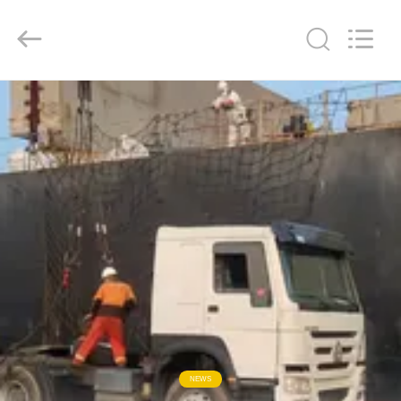
ZHENGZHOU
COOPER
INDUSTRY
CO.,
LTD..
All
Rights
Reserved.
HAUS
PRODUKTE
ÜBER
UNS
FABRIK-
AUSFLUG
QUALITÄTSKONTROLLE
NEWS