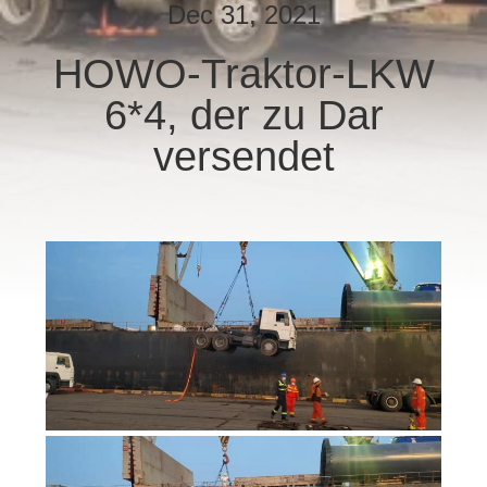
Dec 31, 2021
TRETEN
HOWO-Traktor-LKW
SIE
6*4, der zu Dar
MIT
UNS
versendet
IN
VERBINDUNG
FORDERN
SIE EIN
ZITAT
SITEMAP