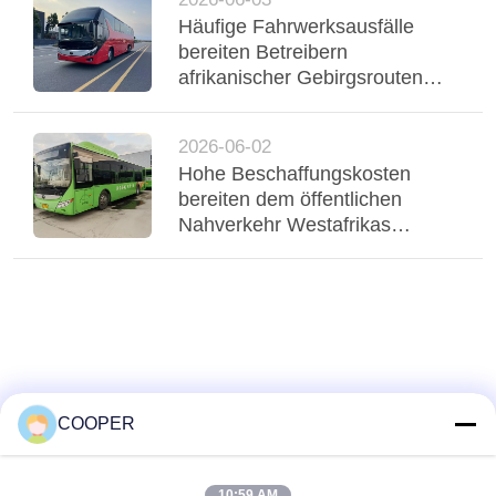
Flottenbetrieb
Häufige Fahrwerksausfälle
bereiten Betreibern
afrikanischer Gebirgsrouten
Probleme, dreiachsiger Yutong-
Bus mit Luftfederung stabilisiert
2026-06-02
Regio
Hohe Beschaffungskosten
bereiten dem öffentlichen
Nahverkehr Westafrikas
Probleme, gebrauchte Yutong-
CNG-Hybridbusse bedienen
den städtischen Nahverkehr in
Nigeria
COOPER
10:59 AM