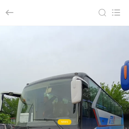
ZHENGZHOU
COOPER
INDUSTRY
CO.,
LTD..
All
Rights
Reserved.
HAUS
PRODUKTE
ÜBER
UNS
FABRIK-
AUSFLUG
QUALITÄTSKONTROLLE
NEWS