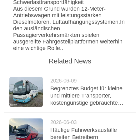
Schwerlasttransportfähigkeit
Aus diesem Grund wurden 12-Meter-
Antriebswagen mit leistungsstarken
Dieselmotoren, Luftaufhängungssystemen,In
den ausländischen
Passagierverkehrsmärkten spielen
ausgereifte Fahrgestellplattformen weiterhin
eine wichtige Rolle..
Related News
2026-06-09
Begrenztes Budget für kleine
und mittlere Transporter,
kostengünstige gebrauchte
Yutong-Reisebusse
unterstützen einen stabilen
2026-06-03
Flottenbetrieb
Häufige Fahrwerksausfälle
bereiten Betreibern