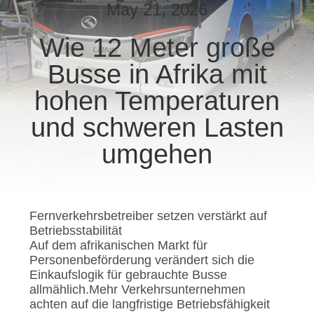
May 21, 2026
TRETEN
Wie 12 Meter große
SIE
Busse in Afrika mit
MIT
UNS
hohen Temperaturen
IN
und schweren Lasten
VERBINDUNG
umgehen
FORDERN
SIE EIN
Fernverkehrsbetreiber setzen verstärkt auf
ZITAT
Betriebsstabilität
Auf dem afrikanischen Markt für
Personenbeförderung verändert sich die
SITEMAP
Einkaufslogik für gebrauchte Busse
allmählich.Mehr Verkehrsunternehmen
achten auf die langfristige Betriebsfähigkeit