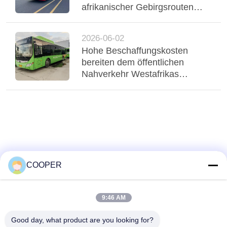
afrikanischer Gebirgsrouten
Probleme, dreiachsiger Yutong-
Bus mit Luftfederung stabilisiert
2026-06-02
Regio
Hohe Beschaffungskosten
bereiten dem öffentlichen
Nahverkehr Westafrikas
Probleme, gebrauchte Yutong-
CNG-Hybridbusse bedienen
den städtischen Nahverkehr in
Nigeria
COOPER
9:46 AM
Good day, what product are you looking for?