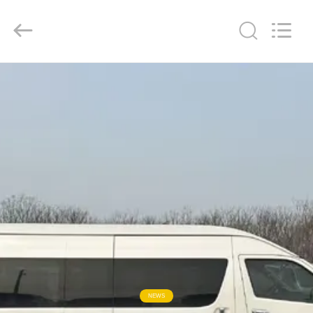
ZHENGZHOU
COOPER
INDUSTRY
CO.,
LTD..
All
Rights
Reserved.
HAUS
PRODUKTE
ÜBER
UNS
FABRIK-
AUSFLUG
QUALITÄTSKONTROLLE
NEWS