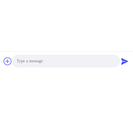
Photo
Video Call
Audio Call