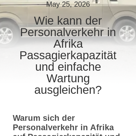
May 25, 2026
TRETEN
Wie kann der
SIE
Personalverkehr in
MIT
UNS
Afrika
IN
Passagierkapazität
VERBINDUNG
und einfache
Wartung
FORDERN
ausgleichen?
SIE EIN
ZITAT
Warum sich der
SITEMAP
Personalverkehr in Afrika