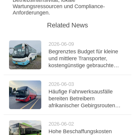
Betriebsintensivität, lokale
Wartungsressourcen und Compliance-
Anforderungen.
Related News
2026-06-09
Begrenztes Budget für kleine
und mittlere Transporter,
kostengünstige gebrauchte
Yutong-Reisebusse
unterstützen einen stabilen
2026-06-03
Flottenbetrieb
Häufige Fahrwerksausfälle
bereiten Betreibern
afrikanischer Gebirgsrouten
Probleme, dreiachsiger Yutong-
Bus mit Luftfederung stabilisiert
2026-06-02
Regio
Hohe Beschaffungskosten