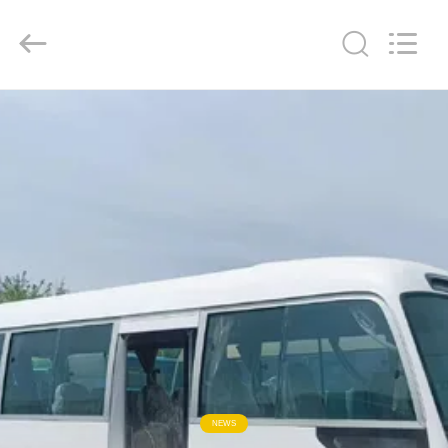
ZHENGZHOU
COOPER
INDUSTRY
CO.,
LTD..
All
Rights
Reserved.
HAUS
PRODUKTE
ÜBER
UNS
FABRIK-
AUSFLUG
QUALITÄTSKONTROLLE
NEWS