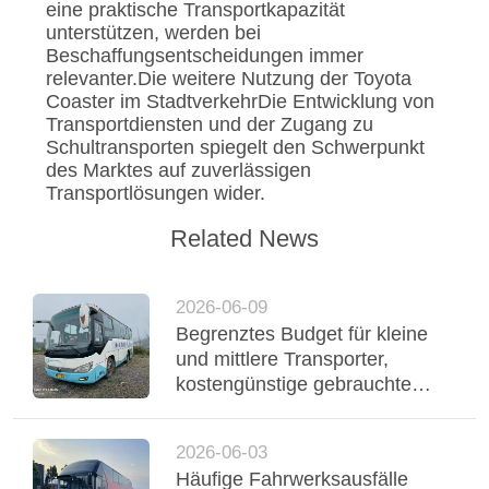
eine praktische Transportkapazität
unterstützen, werden bei
Beschaffungsentscheidungen immer
relevanter.Die weitere Nutzung der Toyota
Coaster im StadtverkehrDie Entwicklung von
Transportdiensten und der Zugang zu
Schultransporten spiegelt den Schwerpunkt
des Marktes auf zuverlässigen
Transportlösungen wider.
Related News
2026-06-09
Begrenztes Budget für kleine
und mittlere Transporter,
kostengünstige gebrauchte
Yutong-Reisebusse
unterstützen einen stabilen
2026-06-03
Flottenbetrieb
Häufige Fahrwerksausfälle