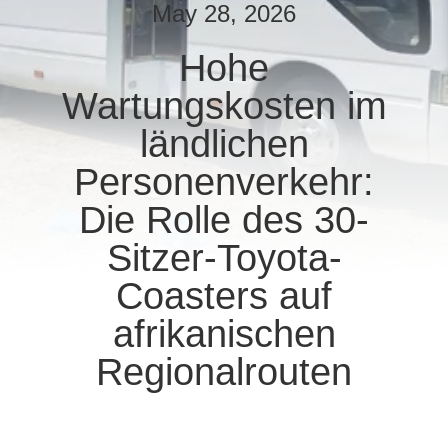
May 28, 2026
TRETEN
Hohe
SIE
Wartungskosten im
MIT
UNS
ländlichen
IN
Personenverkehr:
VERBINDUNG
Die Rolle des 30-
Sitzer-Toyota-
FORDERN
Coasters auf
SIE EIN
afrikanischen
ZITAT
Regionalrouten
SITEMAP