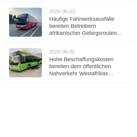
unterstützen einen stabilen
2026-06-03
Flottenbetrieb
Häufige Fahrwerksausfälle
bereiten Betreibern
afrikanischer Gebirgsrouten
Probleme, dreiachsiger Yutong-
Bus mit Luftfederung stabilisiert
2026-06-02
Regio
Hohe Beschaffungskosten
bereiten dem öffentlichen
Nahverkehr Westafrikas
Probleme, gebrauchte Yutong-
CNG-Hybridbusse bedienen
den städtischen Nahverkehr in
Nigeria