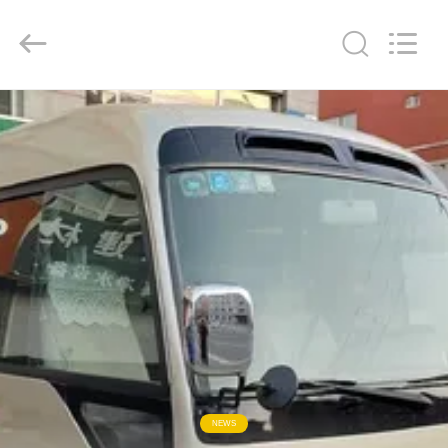
ZHENGZHOU
COOPER
INDUSTRY
CO.,
LTD..
All
Rights
Reserved.
HAUS
PRODUKTE
ÜBER
UNS
FABRIK-
AUSFLUG
QUALITÄTSKONTROLLE
NEWS