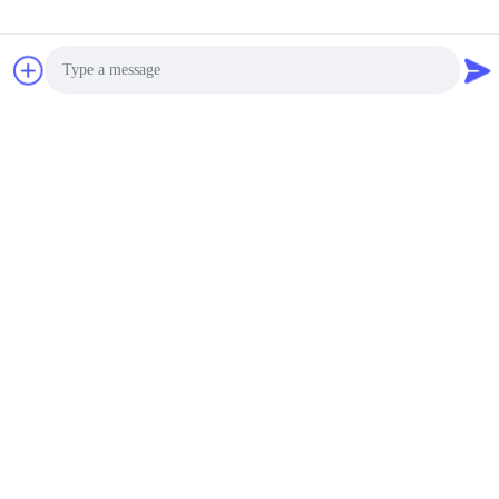
Photo
Video Call
Audio Call