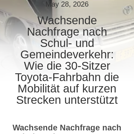
May 28, 2026
TRETEN
Wachsende
SIE
Nachfrage nach
MIT
UNS
Schul- und
IN
Gemeindeverkehr:
VERBINDUNG
Wie die 30-Sitzer
Toyota-Fahrbahn die
FORDERN
Mobilität auf kurzen
SIE EIN
Strecken unterstützt
ZITAT
SITEMAP
Wachsende Nachfrage nach