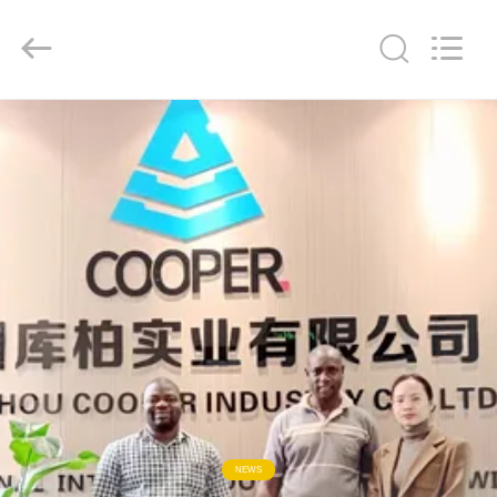
ZHENGZHOU
COOPER
INDUSTRY
CO.,
LTD..
All
Rights
Reserved.
HAUS
PRODUKTE
ÜBER
UNS
FABRIK-
AUSFLUG
QUALITÄTSKONTROLLE
NEWS