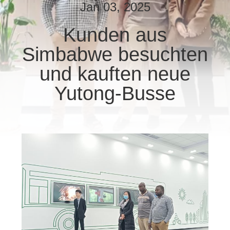
Jan 03, 2025
TRETEN
Kunden aus
SIE
Simbabwe besuchten
MIT
UNS
und kauften neue
IN
Yutong-Busse
VERBINDUNG
FORDERN
SIE EIN
ZITAT
SITEMAP