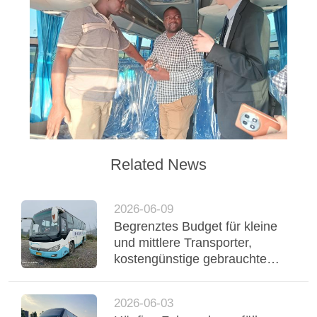
Related News
2026-06-09
Begrenztes Budget für kleine
und mittlere Transporter,
kostengünstige gebrauchte
Yutong-Reisebusse
unterstützen einen stabilen
2026-06-03
Flottenbetrieb