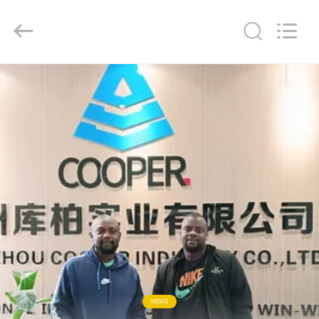
ZHENGZHOU
COOPER
INDUSTRY
CO.,
LTD..
All
Rights
Reserved.
HAUS
PRODUKTE
ÜBER
UNS
FABRIK-
AUSFLUG
QUALITÄTSKONTROLLE
NEWS