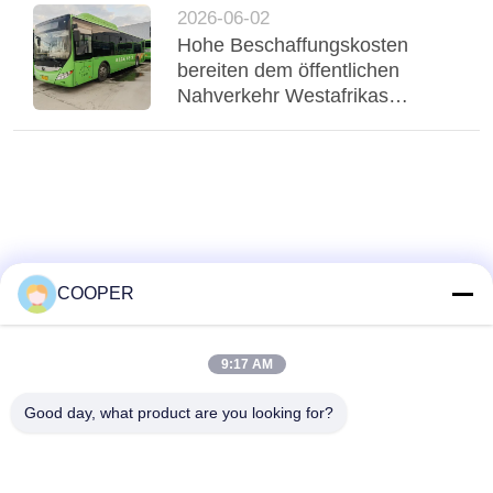
Bus mit Luftfederung stabilisiert
2026-06-02
Regio
Hohe Beschaffungskosten
bereiten dem öffentlichen
Nahverkehr Westafrikas
Probleme, gebrauchte Yutong-
CNG-Hybridbusse bedienen
den städtischen Nahverkehr in
Nigeria
COOPER
9:17 AM
Good day, what product are you looking for?