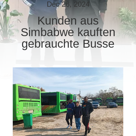
Dec 26, 2024
TRETEN
Kunden aus
SIE
Simbabwe kauften
MIT
UNS
gebrauchte Busse
IN
VERBINDUNG
FORDERN
SIE EIN
ZITAT
SITEMAP