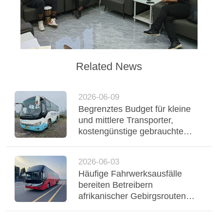
Related News
2026-06-09
Begrenztes Budget für kleine
und mittlere Transporter,
kostengünstige gebrauchte
Yutong-Reisebusse
unterstützen einen stabilen
2026-06-03
Flottenbetrieb
Häufige Fahrwerksausfälle
bereiten Betreibern
afrikanischer Gebirgsrouten
Probleme, dreiachsiger Yutong-