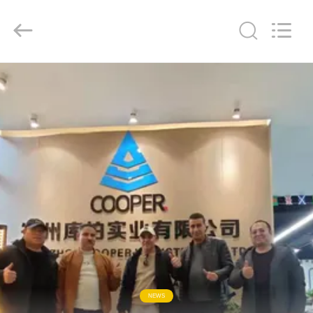
ZHENGZHOU
COOPER
INDUSTRY
CO.,
LTD..
All
Rights
Reserved.
HAUS
PRODUKTE
ÜBER
UNS
FABRIK-
AUSFLUG
QUALITÄTSKONTROLLE
NEWS