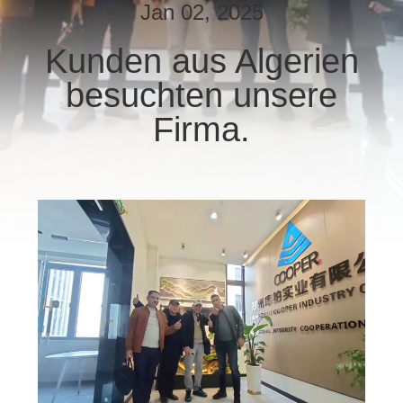
Jan 02, 2025
TRETEN
Kunden aus Algerien
SIE
besuchten unsere
MIT
UNS
Firma.
IN
VERBINDUNG
FORDERN
SIE EIN
ZITAT
SITEMAP