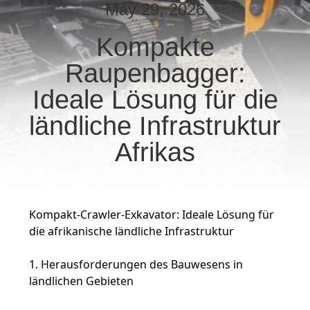
May 29, 2026
TRETEN
Kompakte
SIE
Raupenbagger:
MIT
UNS
Ideale Lösung für die
IN
ländliche Infrastruktur
VERBINDUNG
Afrikas
FORDERN
SIE EIN
Kompakt-Crawler-Exkavator: Ideale Lösung für
ZITAT
die afrikanische ländliche Infrastruktur
1. Herausforderungen des Bauwesens in
SITEMAP
ländlichen Gebieten