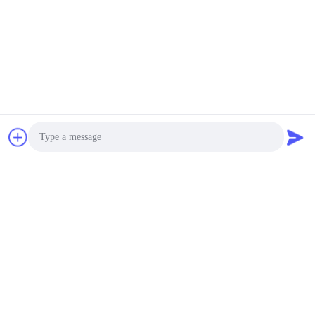
Photo
Video Call
Audio Call