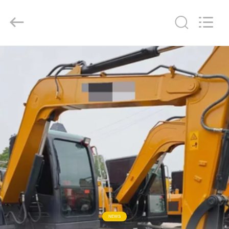
ZHENGZHOU
COOPER
INDUSTRY
CO.,
LTD..
All
Rights
Reserved.
HAUS
PRODUKTE
ÜBER
UNS
FABRIK-
AUSFLUG
QUALITÄTSKONTROLLE
NEWS