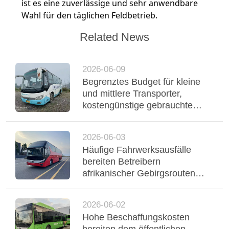
ist es eine zuverlässige und sehr anwendbare
Wahl für den täglichen Feldbetrieb.
Related News
2026-06-09
Begrenztes Budget für kleine
und mittlere Transporter,
kostengünstige gebrauchte
Yutong-Reisebusse
unterstützen einen stabilen
2026-06-03
Flottenbetrieb
Häufige Fahrwerksausfälle
bereiten Betreibern
afrikanischer Gebirgsrouten
Probleme, dreiachsiger Yutong-
Bus mit Luftfederung stabilisiert
2026-06-02
Regio
Hohe Beschaffungskosten